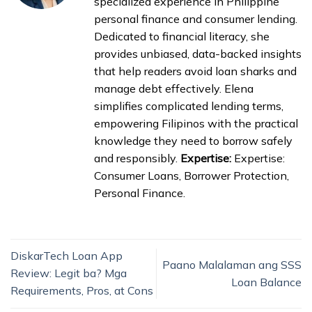
specialized experience in Philippine
personal finance and consumer lending.
Dedicated to financial literacy, she
provides unbiased, data-backed insights
that help readers avoid loan sharks and
manage debt effectively. Elena
simplifies complicated lending terms,
empowering Filipinos with the practical
knowledge they need to borrow safely
and responsibly.
Expertise:
Expertise:
Consumer Loans, Borrower Protection,
Personal Finance.
DiskarTech Loan App
Paano Malalaman ang SSS
Review: Legit ba? Mga
Loan Balance
Requirements, Pros, at Cons