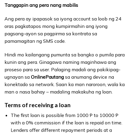
Tanggapin ang pera nang mabilis
Ang pera ay ipapasok sa iyong account sa loob ng 24
oras pagkatapos mong kumpirmahin ang iyong
pagsang-ayon sa pagpirma sa kontrata sa
pamamagitan ng SMS code.
Hindi mo kailangang pumunta sa bangko o pumila para
kunin ang pera. Ginagawa naming maginhawa ang
proseso para sa user. Palaging madali ang pakikipag-
ugnayan sa
OnlinePautang
sa anumang device na
konektado sa network. Saan ka man naroroon, wala ka
man o nasa bahay – madaling makakuha ng loan.
Terms of receiving a loan
The first loan is possible from 1000 ₱ to 10000 ₱
with a 0% commission if the loan is repaid on time.
Lenders offer different repayment periods at a