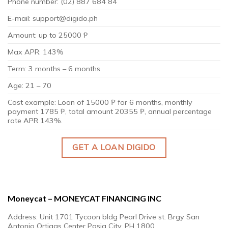
Phone number: (02) 887 684 84
E-mail:
support@digido.ph
Amount: up to 25000 ₱
Max APR: 143%
Term: 3 months – 6 months
Age: 21 – 70
Cost example: Loan of 15000 ₱ for 6 months, monthly
payment 1785 ₱, total amount 20355 ₱, annual percentage
rate APR 143%.
GET A LOAN DIGIDO
Moneycat – MONEYCAT FINANCING INC
Address: Unit 1701 Tycoon bldg Pearl Drive st. Brgy San
Antonio Ortigas Center Pasig City, PH 1800