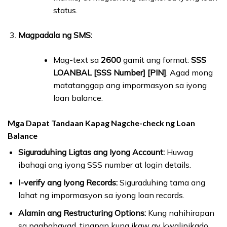
status.
Magpadala ng SMS:
Mag-text sa
2600
gamit ang format:
SSS
LOANBAL [SSS Number] [PIN]
. Agad mong
matatanggap ang impormasyon sa iyong
loan balance.
Mga Dapat Tandaan Kapag Nagche-check ng Loan
Balance
Siguraduhing Ligtas ang Iyong Account:
Huwag
ibahagi ang iyong SSS number at login details.
I-verify ang Iyong Records:
Siguraduhing tama ang
lahat ng impormasyon sa iyong loan records.
Alamin ang Restructuring Options:
Kung nahihirapan
sa pagbabayad, tingnan kung ikaw ay kwalipikado