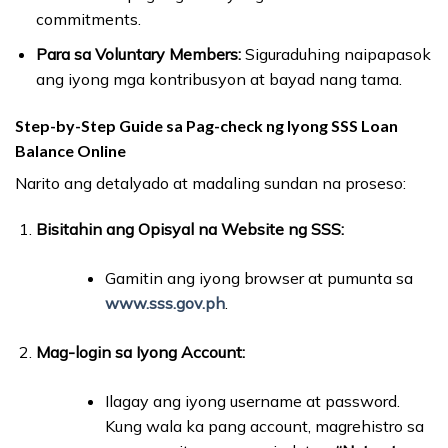
commitments.
Para sa Voluntary Members:
Siguraduhing naipapasok
ang iyong mga kontribusyon at bayad nang tama.
Step-by-Step Guide sa Pag-check ng Iyong SSS Loan
Balance Online
Narito ang detalyado at madaling sundan na proseso:
Bisitahin ang Opisyal na Website ng SSS:
Gamitin ang iyong browser at pumunta sa
www.sss.gov.ph
.
Mag-login sa Iyong Account:
Ilagay ang iyong username at password.
Kung wala ka pang account, magrehistro sa