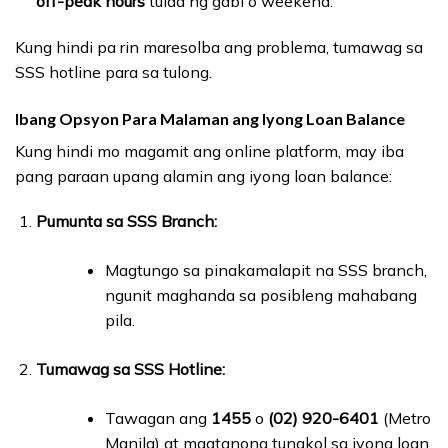
off-peak hours
tulad ng gabi o weekend.
Kung hindi pa rin maresolba ang problema, tumawag sa
SSS hotline para sa tulong.
Ibang Opsyon Para Malaman ang Iyong Loan Balance
Kung hindi mo magamit ang online platform, may iba
pang paraan upang alamin ang iyong loan balance:
Pumunta sa SSS Branch:
Magtungo sa pinakamalapit na SSS branch,
ngunit maghanda sa posibleng mahabang
pila.
Tumawag sa SSS Hotline:
Tawagan ang
1455
o
(02) 920-6401
(Metro
Manila) at magtanong tungkol sa iyong loan