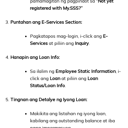
pamamagitan ng pagpindot sa
“Not yet
registered with My.SSS?”
Puntahan ang E-Services Section:
Pagkatapos mag-login, i-click ang
E-
Services
at piliin ang
Inquiry
.
Hanapin ang Loan Info:
Sa ilalim ng
Employee Static Information
, i-
click ang
Loan
at piliin ang
Loan
Status/Loan Info
.
Tingnan ang Detalye ng Iyong Loan:
Makikita ang listahan ng iyong loan,
kabilang ang outstanding balance at iba
pang impormasyon.