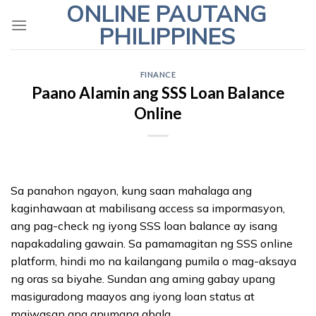
ONLINE PAUTANG
Skip
to
PHILIPPINES
content
FINANCE
Paano Alamin ang SSS Loan Balance
Online
Sa panahon ngayon, kung saan mahalaga ang
kaginhawaan at mabilisang access sa impormasyon,
ang pag-check ng iyong SSS loan balance ay isang
napakadaling gawain. Sa pamamagitan ng SSS online
platform, hindi mo na kailangang pumila o mag-aksaya
ng oras sa biyahe. Sundan ang aming gabay upang
masiguradong maayos ang iyong loan status at
maiwasan ang anumang abala.