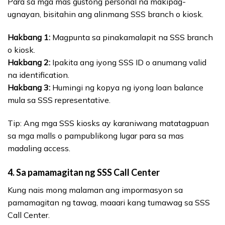
Para sa mga mas gustong personal na makipag-
ugnayan, bisitahin ang alinmang SSS branch o kiosk.
Hakbang 1:
Magpunta sa pinakamalapit na SSS branch
o kiosk.
Hakbang 2:
Ipakita ang iyong SSS ID o anumang valid
na identification.
Hakbang 3:
Humingi ng kopya ng iyong loan balance
mula sa SSS representative.
Tip: Ang mga SSS kiosks ay karaniwang matatagpuan
sa mga malls o pampublikong lugar para sa mas
madaling access.
4.
Sa pamamagitan ng SSS Call Center
Kung nais mong malaman ang impormasyon sa
pamamagitan ng tawag, maaari kang tumawag sa SSS
Call Center.