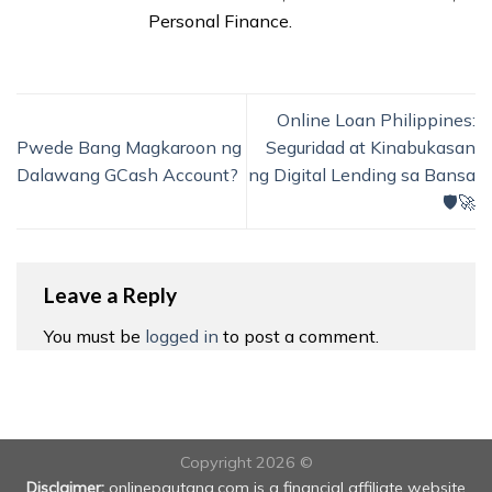
Personal Finance.
Online Loan Philippines:
Pwede Bang Magkaroon ng
Seguridad at Kinabukasan
Dalawang GCash Account?
ng Digital Lending sa Bansa
🛡️🚀
Leave a Reply
You must be
logged in
to post a comment.
Copyright 2026 ©
Disclaimer:
onlinepautang.com is a financial affiliate website