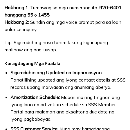
Hakbang 1:
Tumawag sa mga numerong ito:
920-6401
hanggang 55
o
1455
.
Hakbang 2:
Sundin ang mga voice prompt para sa loan
balance inquiry.
Tip: Siguraduhing nasa tahimik kang lugar upang
malinaw ang pag-uusap.
Karagdagang Mga Paalala
Siguraduhin ang Updated na Impormasyon:
Panatilihing updated ang iyong contact details at SSS
records upang maiwasan ang anumang aberya.
Amortization Schedule:
Maaari mo ring tingnan ang
iyong loan amortization schedule sa SSS Member
Portal para malaman ang eksaktong due date ng
iyong pagbabayad.
SSS Customer Service:
Kung may karagdagang