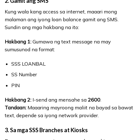
2.
Gamit ang SMS
Kung wala kang access sa internet, maaari mong
malaman ang iyong loan balance gamit ang SMS.
Sundin ang mga hakbang na ito:
Hakbang 1:
Gumawa ng text message na may
sumusunod na format:
SSS LOANBAL
SS Number
PIN
Hakbang 2:
I-send ang mensahe sa
2600
.
Tandaan:
Maaaring mayroong maliit na bayad sa bawat
text, depende sa iyong network provider.
3.
Sa mga SSS Branches at Kiosks