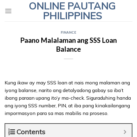
ONLINE PAUTANG
Skip
to
PHILIPPINES
content
FINANCE
Paano Malalaman ang SSS Loan
Balance
Kung ikaw ay may SSS loan at nais mong malaman ang
iyong balanse, narito ang detalyadong gabay sa iba’t
ibang paraan upang ito’y ma-check. Siguraduhing handa
ang iyong SSS number, PIN, at iba pang kinakailangang
impormasyon para sa mas mabilis na proseso.
Contents