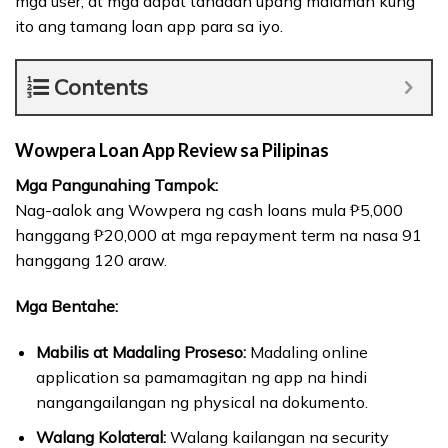
mga user, at mga dapat tandaan upang malaman kung
ito ang tamang loan app para sa iyo.
Contents
Wowpera Loan App Review sa Pilipinas
Mga Pangunahing Tampok:
Nag-aalok ang Wowpera ng cash loans mula ₱5,000
hanggang ₱20,000 at mga repayment term na nasa 91
hanggang 120 araw.
Mga Bentahe:
Mabilis at Madaling Proseso:
Madaling online
application sa pamamagitan ng app na hindi
nangangailangan ng physical na dokumento.
Walang Kolateral:
Walang kailangan na security