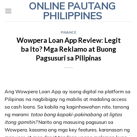
ONLINE PAUTANG
Skip
to
PHILIPPINES
content
FINANCE
Wowpera Loan App Review: Legit
ba Ito? Mga Reklamo at Buong
Pagsusuri sa Pilipinas
Ang Wowpera Loan App ay isang digital na platform sa
Pilipinas na nagbibigay ng mabilis at madaling access
sa cash loans. Sa kabila ng kaginhawahan nito, tanong
ng marami:
totoo bang kapaki-pakinabang at ligtas
itong gamitin?
Narito ang masusing pagsusuri sa
Wowpera, kasama ang mga key features, karanasan ng