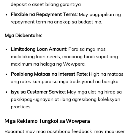
deposit o asset bilang garantiya.
Flexible na Repayment Terms:
May pagpipilian ng
repayment term na angkop sa budget mo.
Mga Disbentahe:
Limitadong Loan Amount:
Para sa mga mas
malalaking loan needs, maaaring hindi sapat ang
maximum na halaga ng Wowpera.
Posibleng Mataas na Interest Rate:
Higit na mataas
ang rates kumpara sa mga tradisyonal na bangko.
Isyu sa Customer Service:
May mga ulat ng hirap sa
pakikipag-ugnayan at ilang agresibong koleksyon
practices.
Mga Reklamo Tungkol sa Wowpera
Bagamat may mga positibong feedback, may mga user