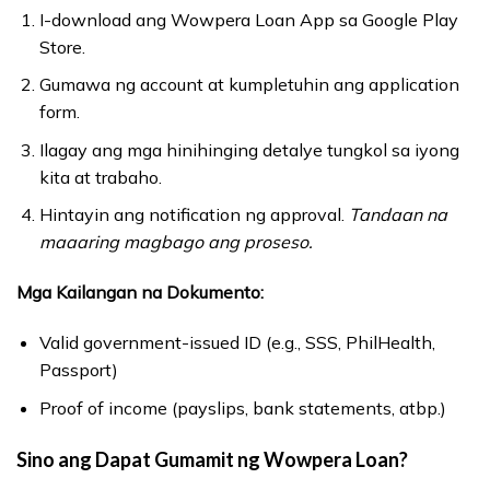
I-download ang Wowpera Loan App sa Google Play
Store.
Gumawa ng account at kumpletuhin ang application
form.
Ilagay ang mga hinihinging detalye tungkol sa iyong
kita at trabaho.
Hintayin ang notification ng approval.
Tandaan na
maaaring magbago ang proseso.
Mga Kailangan na Dokumento:
Valid government-issued ID (e.g., SSS, PhilHealth,
Passport)
Proof of income (payslips, bank statements, atbp.)
Sino ang Dapat Gumamit ng Wowpera Loan?